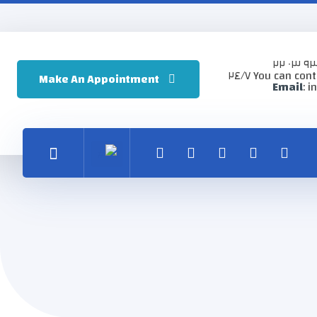
You can contact
Make An Appointment
Email
: 