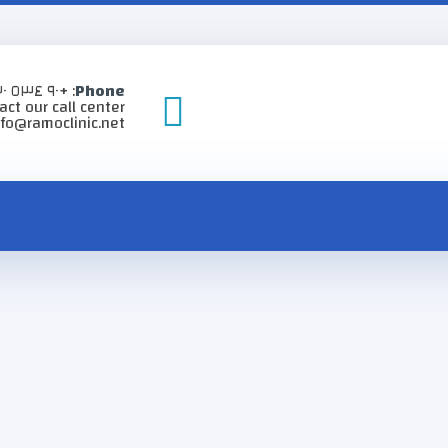
: +٩٠ ٥٣٤ ٩٣٠ ٠٣ ٢٢
Phone
 our call center ٢٤/٧
info@ramoclinic.net