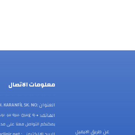
معلومات الاتصال
العنوان :TELSİZ MAH. KARANFİL SK. NO: ١ İÇ KAPI NO: ٤ ZEYTİNBURNU / İSTANBUL
الهاتف: +٩٠ ٥٣٤ ٩٣٠ ٠٣ ٢٢
يمكنكم التواصل معنا على مدار
عن طريق الايميل
البريد الإلكتروني: info@ramoclinic.net